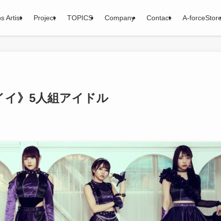
s Artist
Project
TOPICS
Company
Contact
A-forceStor
ワイイ》5人組アイドル